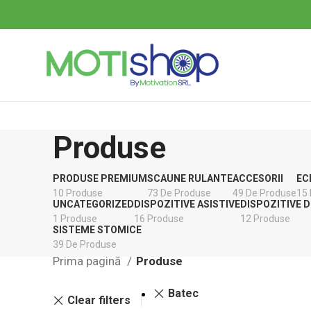
Produse
PRODUSE PREMIUM
SCAUNE RULANTE
ACCESORII
EC
10 Produse
73 De Produse
49 De Produse
15
UNCATEGORIZED
DISPOZITIVE ASISTIVE
DISPOZITIVE D
1 Produse
16 Produse
12 Produse
SISTEME STOMICE
39 De Produse
Prima pagină
Produse
Batec
Clear filters