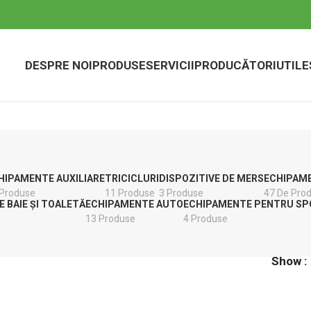
DESPRE NOI
PRODUSE
SERVICII
PRODUCĂTORI
UTILE
HIPAMENTE AUXILIARE
TRICICLURI
DISPOZITIVE DE MERS
ECHIPAME
 Produse
11 Produse
3 Produse
47 De Pro
E BAIE ȘI TOALETĂ
ECHIPAMENTE AUTO
ECHIPAMENTE PENTRU SP
13 Produse
4 Produse
Show