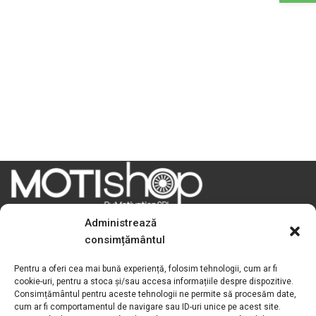
Administrează
consimțământul
Motivation S.R.L
Pentru a oferi cea mai bună experiență, folosim tehnologii, cum ar fi
cookie-uri, pentru a stoca și/sau accesa informațiile despre dispozitive.
Adresa:
Str. Podișor nr.1, loc. Buda
Consimțământul pentru aceste tehnologii ne permite să procesăm date,
cum ar fi comportamentul de navigare sau ID-uri unice pe acest site.
com. Cornetu, jud. Ilfov, România