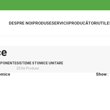
DESPRE NOI
PRODUSE
SERVICII
PRODUCĂTORI
UTILE
ce
MPONENTE
SISTEME STOMICE UNITARE
23 De Produse
omice
Show