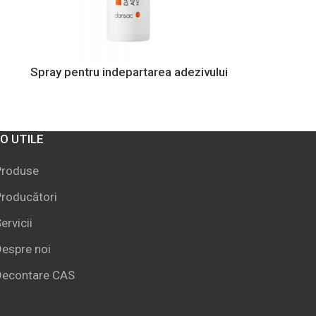
Spray pentru indepartarea adezivului
FO UTILE
Produse
roducători
ervicii
espre noi
Decontare CAS