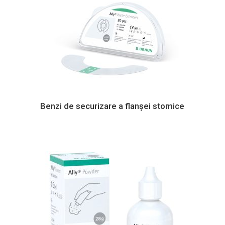
Benzi de securizare a flanșei stomice