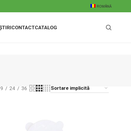
ROMÂNĂ
ȘTIRI
CONTACT
CATALOG
9
24
36