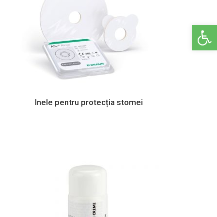
Deschide ba
Inele pentru protecția stomei