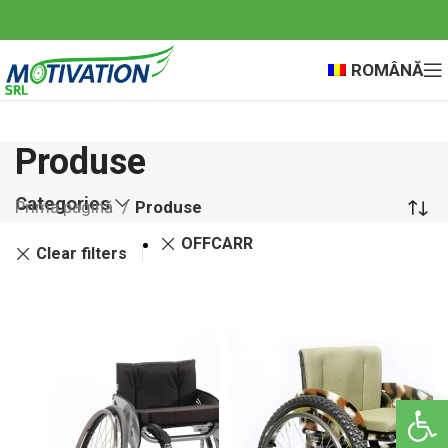
ROMÂNĂ
Produse
Categories
Prima pagină
Produse
OFFCARR
Clear filters
Deschide ba