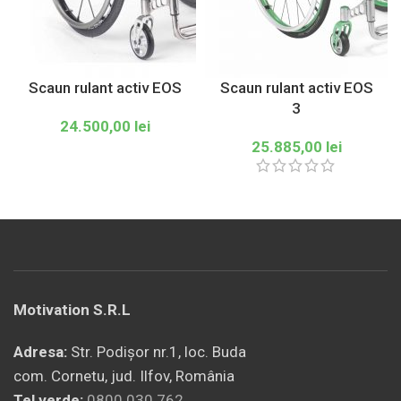
Scaun rulant activ EOS
Scaun rulant activ EOS
3
24.500,00
lei
25.885,00
lei
Motivation S.R.L
Adresa:
Str. Podișor nr.1, loc. Buda
com. Cornetu, jud. Ilfov, România
Tel verde:
0800.030.762