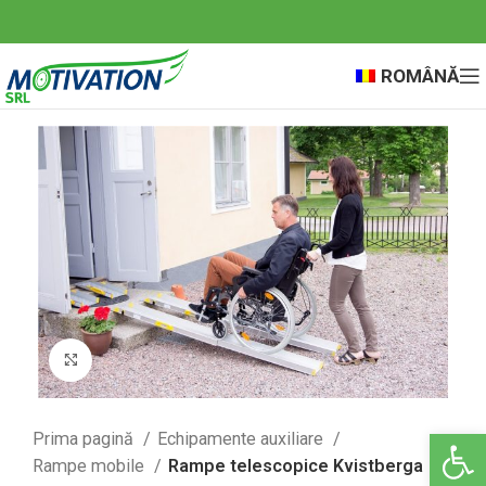
ROMÂNĂ
Click to enlarge
Deschide ba
Prima pagină
Echipamente auxiliare
Rampe mobile
Rampe telescopice Kvistberga