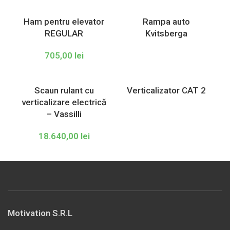
Ham pentru elevator
Rampa auto
REGULAR
Kvitsberga
705,00
lei
Scaun rulant cu
Verticalizator CAT 2
verticalizare electrică
– Vassilli
18.640,00
lei
Motivation S.R.L