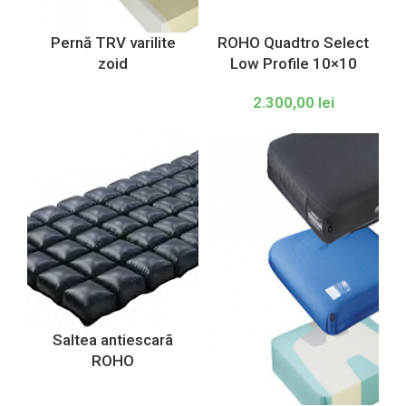
Pernă TRV varilite
ROHO Quadtro Select
zoid
Low Profile 10×10
2.300,00
lei
Saltea antiescarã
ROHO