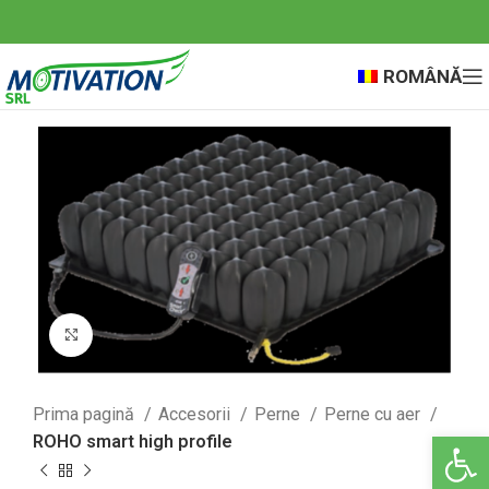
ROMÂNĂ
Click to enlarge
Prima pagină
Accesorii
Perne
Perne cu aer
Deschide ba
ROHO smart high profile