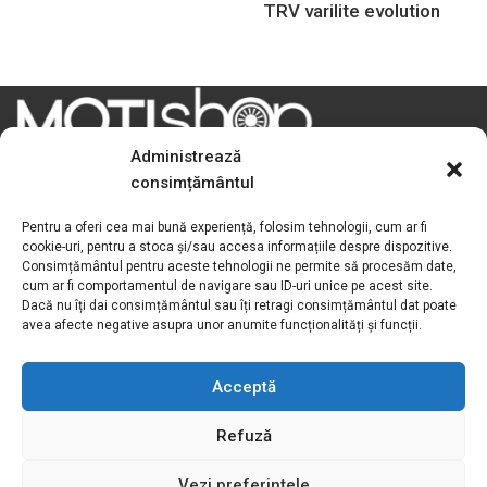
TRV varilite evolution
Administrează
consimțământul
Pentru a oferi cea mai bună experiență, folosim tehnologii, cum ar fi
Motivation S.R.L
cookie-uri, pentru a stoca și/sau accesa informațiile despre dispozitive.
Consimțământul pentru aceste tehnologii ne permite să procesăm date,
cum ar fi comportamentul de navigare sau ID-uri unice pe acest site.
Adresa:
Str. Podișor nr.1, loc. Buda
Dacă nu îți dai consimțământul sau îți retragi consimțământul dat poate
com. Cornetu, jud. Ilfov, România
avea afecte negative asupra unor anumite funcționalități și funcții.
Tel verde:
0800.030.762
Telefon / Fax:
+4021.369.27.72
Acceptă
Email:
sales@motivation.ro
Refuză
Website:
www.motishop.ro
Vezi preferințele