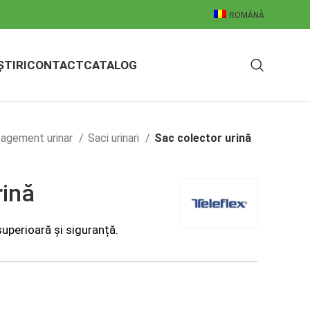
ROMÂNĂ
ȘTIRI
CONTACT
CATALOG
agement urinar
Saci urinari
Sac colector urină
rină
superioară și siguranță.