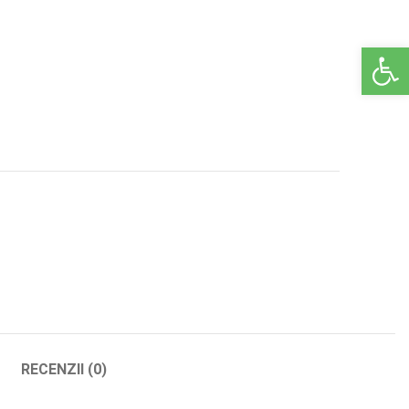
Deschide ba
RECENZII (0)