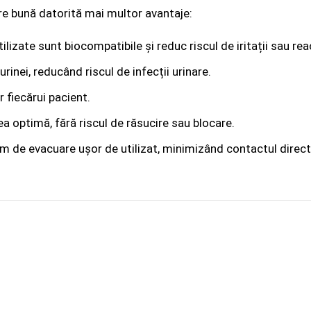
ere bună datorită mai multor avantaje:
lizate sunt biocompatibile și reduc riscul de iritații sau reac
rinei, reducând riscul de infecții urinare.
 fiecărui pacient.
ea optimă, fără riscul de răsucire sau blocare.
m de evacuare ușor de utilizat, minimizând contactul direct