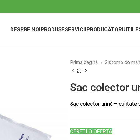
DESPRE NOI
PRODUSE
SERVICII
PRODUCĂTORI
UTILE
Prima pagină
Sisteme de man
Sac colector u
Sac colector urină – calitate 
CEREȚI O OFERTĂ