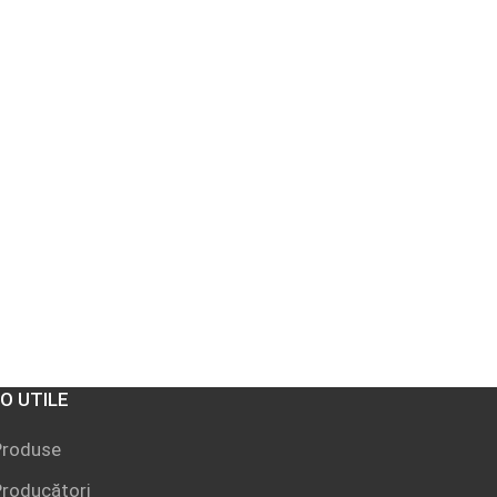
FO UTILE
Produse
roducători