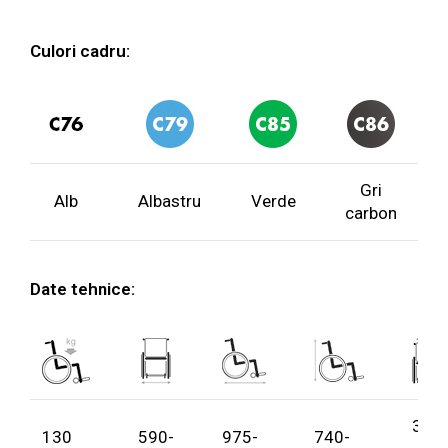
Culori cadru:
Gri
Alb
Albastru
Verde
carbon
Date tehnice:
390
130
590-
975-
740-