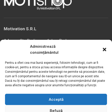
Motivation S.R.L
Adresa:
Str. Podișor nr.1, loc. Buda
Administrează
com. Cornetu, jud. Ilfov, România
consimțământul
Tel verde:
0800.030.762
Telefon / Fax:
+4021.369.27.72
Pentru a oferi cea mai bună experiență, folosim tehnologii, cum ar fi
cookie-uri, pentru a stoca și/sau accesa informațiile despre dispozitive.
Email:
sales@motivation.ro
Consimțământul pentru aceste tehnologii ne permite să procesăm date,
cum ar fi comportamentul de navigare sau ID-uri unice pe acest site.
Website:
www.motishop.ro
Dacă nu îți dai consimțământul sau îți retragi consimțământul dat poate
avea afecte negative asupra unor anumite funcționalități și funcții.
INFORMAȚII LEGALE
Acceptă
Refuză