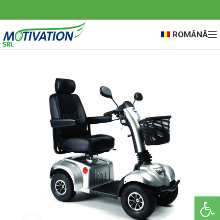
ROMÂNĂ
Deschide ba