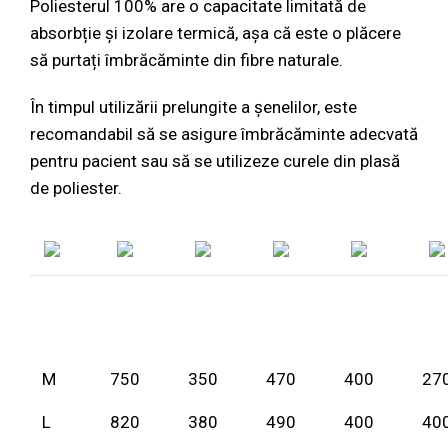
Poliesterul 100% are o capacitate limitată de
absorbție și izolare termică, așa că este o plăcere
să purtați îmbrăcăminte din fibre naturale.
În timpul utilizării prelungite a șenelilor, este
recomandabil să se asigure îmbrăcăminte adecvată
pentru pacient sau să se utilizeze curele din plasă
de poliester.
M
750
350
470
400
27
L
820
380
490
400
40