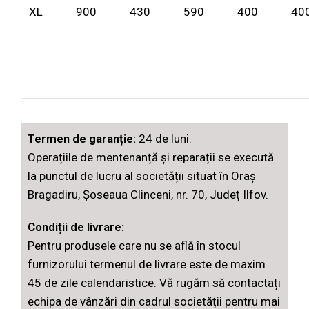
XL
900
430
590
400
40
Termen de garanție:
24 de luni.
Operațiile de mentenanță și reparații se execută
la punctul de lucru al societății situat în Oraș
Bragadiru, Șoseaua Clinceni, nr. 70, Județ Ilfov.
Condiții de livrare:
Pentru produsele care nu se află în stocul
furnizorului termenul de livrare este de maxim
45 de zile calendaristice. Vă rugăm să contactați
echipa de vânzări din cadrul societății pentru mai