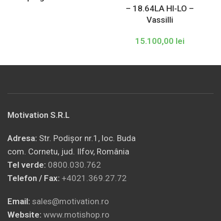
– 18.64LA HI-LO –
Vassilli
15.100,00
lei
Motivation S.R.L
Adresa:
Str. Podișor nr.1, loc. Buda
com. Cornetu, jud. Ilfov, România
Tel verde:
0800.030.762
Telefon / Fax:
+4021.369.27.72
Email:
sales@motivation.ro
Website:
www.motishop.ro