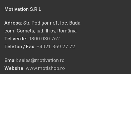
Motivation S.R.L
Adresa:
Str. Podișor nr.1, loc. Buda
com. Cornetu, jud. Ilfov, România
Tel verde:
0800.030.762
Telefon / Fax:
+4021.369.27.72
Email:
sales@motivation.ro
Website:
www.motishop.ro
INFORMAȚII LEGALE
SOCIAL MEDIA
INFO UTILE