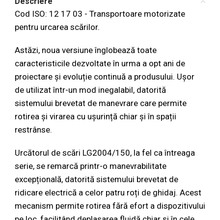
Descriere
Cod ISO: 12 17 03 - Transportoare motorizate
pentru urcarea scărilor.
Astăzi, noua versiune înglobează toate
caracteristicile dezvoltate în urma a opt ani de
proiectare și evoluție continuă a produsului. Ușor
de utilizat într-un mod inegalabil, datorită
sistemului brevetat de manevrare care permite
rotirea și virarea cu ușurință chiar și în spații
restrânse.
Urcătorul de scări LG2004/150, la fel ca întreaga
serie, se remarcă printr-o manevrabilitate
excepțională, datorită sistemului brevetat de
ridicare electrică a celor patru roți de ghidaj. Acest
mecanism permite rotirea fără efort a dispozitivului
pe loc, facilitând deplasarea fluidă chiar și în cele