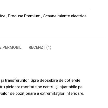
ice
,
Produse Premium
,
Scaune rulante electrice
E PERMOBIL
RECENZII (1)
e și transferurilor. Spre deosebire de cotierele
ntru picioare montate pe centru și ajustabile pe
ilor de poziţionare a extremităţilor inferioare.