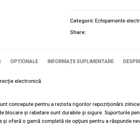
Categorii:
Echipamente electr
Share:
S
OPȚIONALE
INFORMAȚII SUPLIMENTARE
DESPR
recție electronică.
 sunt concepute pentru a rezista rigorilor repoziţionării zilnic
e blocare și rabatare sunt durabile și sigure. Suporturile pe
a și oferă o gamă completă de opţiuni pentru a răspunde nevo