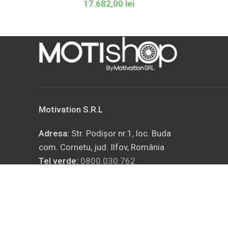
17.682,00
lei
Motivation S.R.L
Adresa:
Str. Podișor nr.1, loc. Buda
com. Cornetu, jud. Ilfov, România
Tel verde:
0800.030.762
Telefon / Fax:
+4021.369.27.72
Email:
sales@motivation.ro
Website:
www.motishop.ro