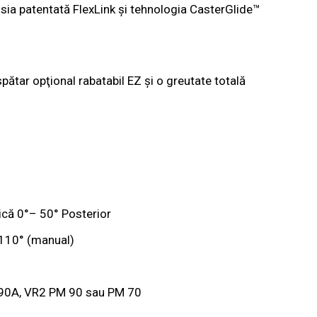
nsia patentată FlexLink și tehnologia CasterGlide™
spătar opţional rabatabil EZ și o greutate totală
rică 0°– 50° Posterior
–110° (manual)
et 90A, VR2 PM 90 sau PM 70