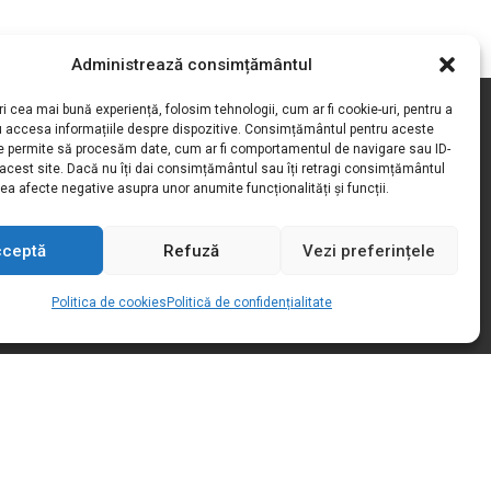
Administrează consimțământul
FO UTILE
ri cea mai bună experiență, folosim tehnologii, cum ar fi cookie-uri, pentru a
u accesa informațiile despre dispozitive. Consimțământul pentru aceste
Produse
ne permite să procesăm date, cum ar fi comportamentul de navigare sau ID-
 acest site. Dacă nu îți dai consimțământul sau îți retragi consimțământul
roducători
ea afecte negative asupra unor anumite funcționalități și funcții.
ervicii
cceptă
Refuză
Vezi preferințele
espre noi
Decontare CAS
Politica de cookies
Politică de confidențialitate