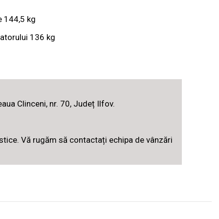
e 144,5 kg
atorului 136 kg
aua Clinceni, nr. 70, Județ Ilfov.
istice. Vă rugăm să contactați echipa de vânzări