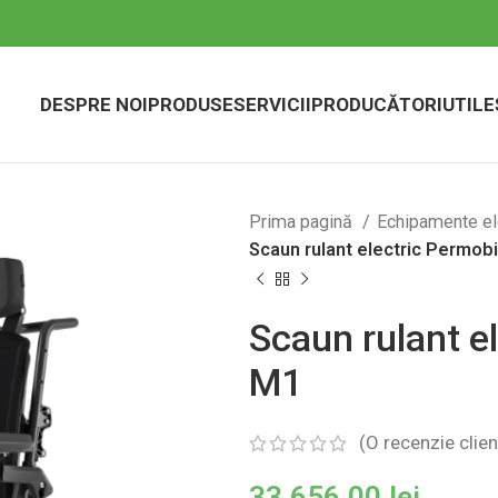
DESPRE NOI
PRODUSE
SERVICII
PRODUCĂTORI
UTILE
Prima pagină
Echipamente el
Scaun rulant electric Permob
Scaun rulant e
M1
(O recenzie clien
33.656,00
lei