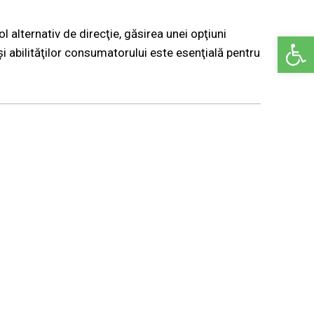
 alternativ de direcţie, găsirea unei opţiuni
Deschide ba
și abilităţilor consumatorului este esenţială pentru