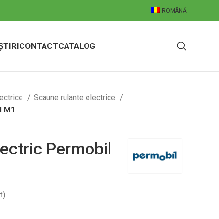
ROMÂNĂ
ȘTIRI
CONTACT
CATALOG
ectrice
Scaune rulante electrice
il M1
lectric Permobil
t)