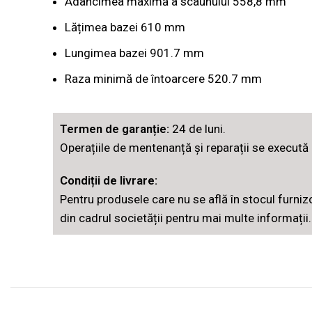
Adâncimea maximă a scaunului 558,8 mm
Lățimea bazei 610 mm
Lungimea bazei 901.7 mm
Raza minimă de întoarcere 520.7 mm
Termen de garanție:
24 de luni.
Operațiile de mentenanță și reparații se execută l
Condiții de livrare:
Pentru produsele care nu se află în stocul furni
din cadrul societății pentru mai multe informații.