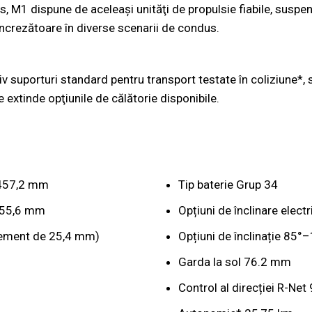
, M1 dispune de aceleași unităţi de propulsie fiabile, suspe
 încrezătoare în diverse scenarii de condus.
iv suporturi standard pentru transport testate în coliziune*, 
 extinde opţiunile de călătorie disponibile.
- 457,2 mm
Tip baterie Grup 34
 355,6 mm
Opțiuni de înclinare elect
rement de 25,4 mm)
Opțiuni de înclinație 85°
Garda la sol 76.2 mm
Control al direcției R-N