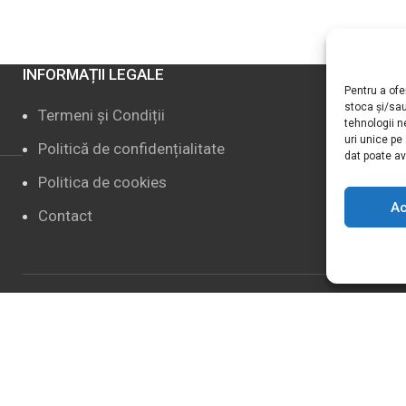
INFORMAȚII LEGALE
IN
Pentru a ofe
stoca și/sa
Termeni și Condiții
tehnologii 
uri unice pe
Politică de confidențialitate
P
dat poate av
Politica de cookies
S
A
Contact
D
SOCIAL MEDIA