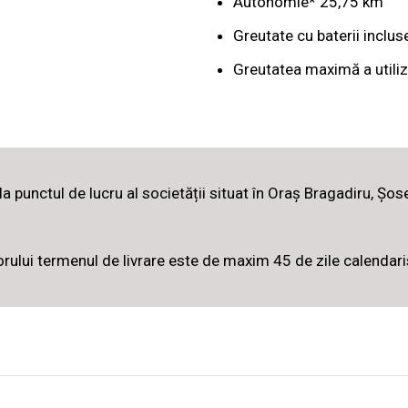
Autonomie* 25,75 km
Greutate cu baterii inclus
Greutatea maximă a utiliz
a punctul de lucru al societății situat în Oraș Bragadiru, Șose
zorului termenul de livrare este de maxim 45 de zile calendar