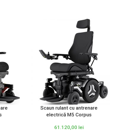
nare
Scaun rulant cu antrenare
s
electrică M5 Corpus
61.120,00
lei