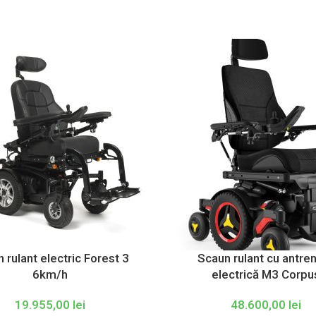
 rulant electric Forest 3
Scaun rulant cu antre
6km/h
electrică M3 Corpu
19.955,00
lei
48.600,00
lei