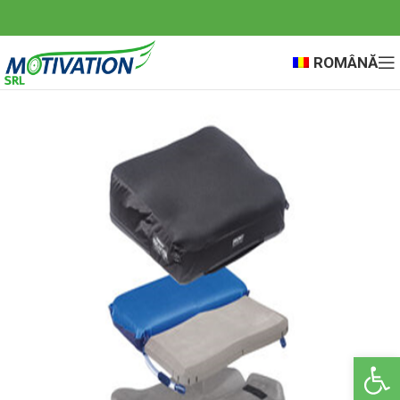
ROMÂNĂ
Deschide ba