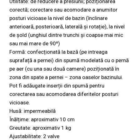
Utilitate: de reducere a presiunii; poziționarea
corectă; corectare sau acomodare a anumitor
posturi vicioase la nivel de bazin (înclinare
anterioară, posterioară, laterală și rotație), la nivel
de șold (unghiul dintre trunchi și coapse mai mic
sau mai mare de 90º)
Formă: confecționată la bază (pe intreaga
suprafață a pernei) din spumă modelată cu o pernă
pe aer (cu una sau două camere) poziționată în
zona din spate a pernei – zona oaselor bazinului.
Pot fi adăugate inserții din spumă pentru
corectarea sau acomodarea diferitelor posturi
vicioase.
Husă: impermeabilă
Înălțime: aproximativ 10 cm
Greutate: aproximativ 1 kg
Ajustabilitate: 2 valve