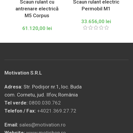
Scaun rulant cu
Scaun rulant electric
antrenare electrică
Permobil M1
M5 Corpus
33.656,00
lei
61.120,00
lei
Motivation S.R.L
Adresa:
Str. Podișor nr.1, loc. Buda
com. Cornetu, jud. Ilfov, România
Tel verde:
0800.030.762
Telefon / Fax:
+4021.369.27.72
Email:
sales@motivation.ro
Website:
www.motishop.ro