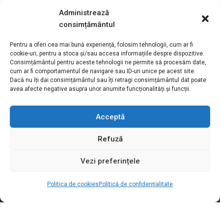
Scaun rulant cu spătar
Scaun rulant
înclinabil V300 30°
ortopedic Jazz S50
Administrează
consimțământul
Pentru a oferi cea mai bună experiență, folosim tehnologii, cum ar fi
cookie-uri, pentru a stoca și/sau accesa informațiile despre dispozitive.
Consimțământul pentru aceste tehnologii ne permite să procesăm date,
cum ar fi comportamentul de navigare sau ID-uri unice pe acest site.
Dacă nu îți dai consimțământul sau îți retragi consimțământul dat poate
avea afecte negative asupra unor anumite funcționalități și funcții.
Acceptă
Motivation S.R.L
Refuză
Adresa:
Str. Podișor nr.1, loc. Buda
com. Cornetu, jud. Ilfov, România
Vezi preferințele
Tel verde:
0800.030.762
Telefon / Fax:
+4021.369.27.72
Politica de cookies
Politică de confidențialitate
Email:
sales@motivation.ro
Website:
www.motishop.ro