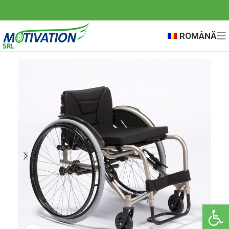
ROMÂNĂ
Deschide ba