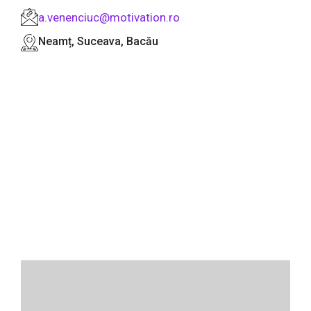
a.venenciuc@motivation.ro
Neamț, Suceava, Bacău