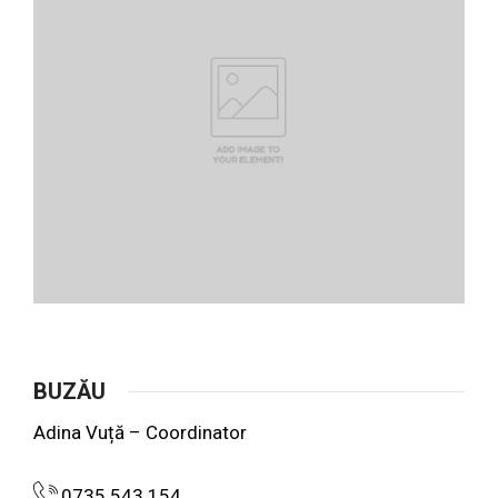
BUZĂU
Adina Vuță – Coordinator
0735.543.154