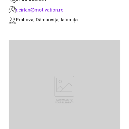
r.cirlan@motivation.ro
Prahova, Dâmbovița, Ialomița