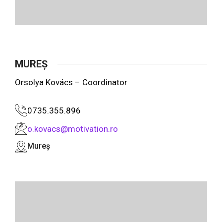
MUREȘ
Orsolya Kovács – Coordinator
0735.355.896
o.kovacs@motivation.ro
Mureș