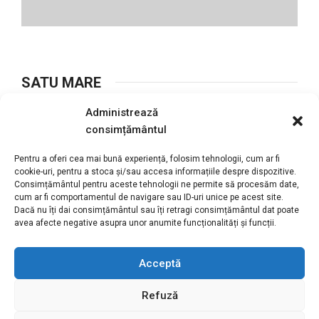
SATU MARE
Adrian Naghi – Coordinator
Administrează
consimțământul
0736.627.017 / 0361.418.150
Pentru a oferi cea mai bună experiență, folosim tehnologii, cum ar fi
cookie-uri, pentru a stoca și/sau accesa informațiile despre dispozitive.
a.naghi@motivation.ro
Consimțământul pentru aceste tehnologii ne permite să procesăm date,
cum ar fi comportamentul de navigare sau ID-uri unice pe acest site.
Satu Mare, Maramureș
Dacă nu îți dai consimțământul sau îți retragi consimțământul dat poate
avea afecte negative asupra unor anumite funcționalități și funcții.
Acceptă
Refuză