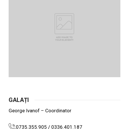
GALAȚI
George Ivanof – Coordinator
0735.355.905 / 0336.401.187