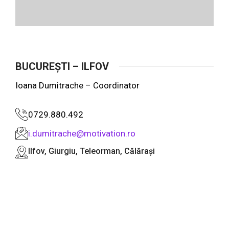
BUCUREȘTI – ILFOV
Ioana Dumitrache – Coordinator
0729.880.492
i.dumitrache@motivation.ro
Ilfov, Giurgiu, Teleorman, Călărași