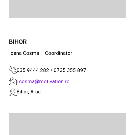
BIHOR
Ioana Cosma – Coordinator
035.9444.282 / 0735.355.897
i.cosma@motivation.ro
Bihor, Arad