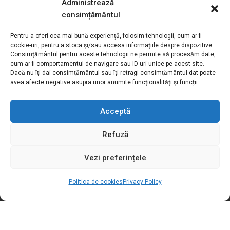
Administrează
consimțământul
Motivation S.R.L
Pentru a oferi cea mai bună experiență, folosim tehnologii, cum ar fi
Adress:
Str. Podișor nr.1, loc. Buda
cookie-uri, pentru a stoca și/sau accesa informațiile despre dispozitive.
Consimțământul pentru aceste tehnologii ne permite să procesăm date,
com. Cornetu, jud. Ilfov, România
cum ar fi comportamentul de navigare sau ID-uri unice pe acest site.
Toll free number:
0800.030.762
Dacă nu îți dai consimțământul sau îți retragi consimțământul dat poate
avea afecte negative asupra unor anumite funcționalități și funcții.
Phone / Fax:
+4021.369.27.72
Email:
sales@motivation.ro
Acceptă
Website:
www.motishop.ro
Refuză
LEGAL INFO
Vezi preferințele
Politica de cookies
Privacy Policy
SOCIAL MEDIA
USEFUL INFORMATION