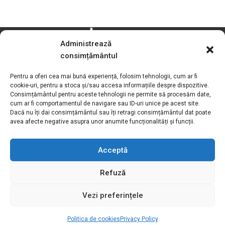
Administrează
consimțământul
Pentru a oferi cea mai bună experiență, folosim tehnologii, cum ar fi
cookie-uri, pentru a stoca și/sau accesa informațiile despre dispozitive.
Consimțământul pentru aceste tehnologii ne permite să procesăm date,
Motivation S.R.L
cum ar fi comportamentul de navigare sau ID-uri unice pe acest site.
Dacă nu îți dai consimțământul sau îți retragi consimțământul dat poate
Adress:
Str. Podișor nr.1, loc. Buda
avea afecte negative asupra unor anumite funcționalități și funcții.
com. Cornetu, jud. Ilfov, România
Toll free number:
0800.030.762
Acceptă
Phone / Fax:
+4021.369.27.72
Refuză
Email:
sales@motivation.ro
Vezi preferințele
Website:
www.motishop.ro
Politica de cookies
Privacy Policy