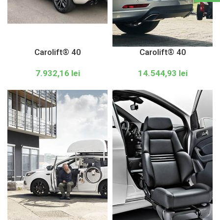
Carolift® 40
Carolift® 40
7.932,16
lei
14.544,93
lei