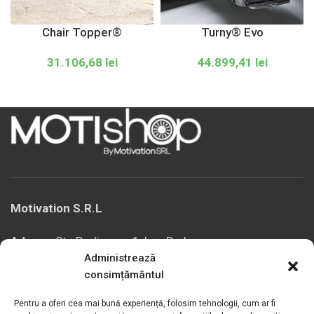
Chair Topper®
Turny® Evo
31.106,68
lei
44.899,41
lei
Motivation S.R.L
Adress:
Str. Podișor nr.1, loc. Buda
Administrează
com. Cornetu, jud. Ilfov, România
consimțământul
Toll free number:
0800.030.762
Phone / Fax:
+4021.369.27.72
Pentru a oferi cea mai bună experiență, folosim tehnologii, cum ar fi